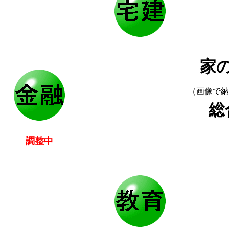
家
（画像で納
総
調整中