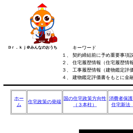
Dｒ．ｋｊ＠みんなのおうち
キーワード
１、
契約締結前に予め重要事項
２、
住宅履歴情報（住宅履歴情
３、
工事履歴情報（建物鑑定評
４、
建物鑑定評価書をもとに金
ホー
国の住宅政策方向性
消費者保護
住宅政策の発端
ム
（３本柱）
住宅新法