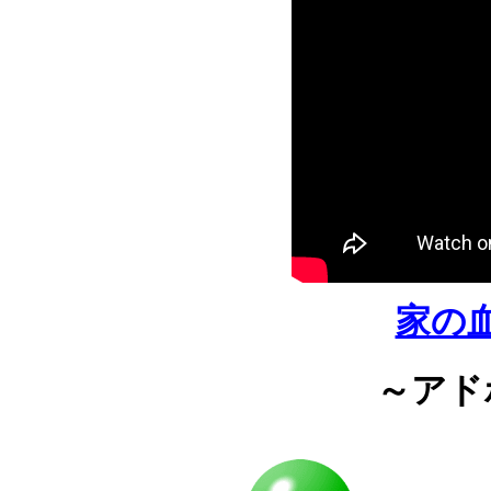
家の
～アド